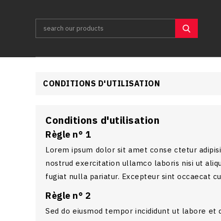
A
(
C
Si
((c
You
add_circle_outline
Wi
CONDITIONS D'UTILISATION
Conditions d'utilisation
Règle n° 1
Lorem ipsum dolor sit amet conse ctetur adipisi
nostrud exercitation ullamco laboris nisi ut ali
fugiat nulla pariatur. Excepteur sint occaecat cu
Règle n° 2
Sed do eiusmod tempor incididunt ut labore et d