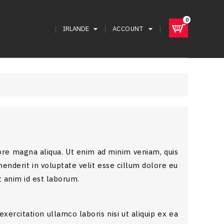
×
×
×
×
0
arrow_drop_down
arrow_drop_down
IRLANDE
ACCOUNT
lore magna aliqua. Ut enim ad minim veniam, quis
henderit in voluptate velit esse cillum dolore eu
t anim id est laborum.
ercitation ullamco laboris nisi ut aliquip ex ea