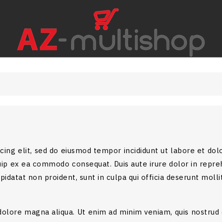
dd to wishlist
(modalTitle))
reate wishlist
gn in
onfirmMessage))
 need to be logged in to save products in your wishlist.
Créer une nouvelle liste
shlist name
((cancelText))
Cancel
((modalDeleteText))
Sign in
Cancel
Create wishlist
cing elit, sed do eiusmod tempor incididunt ut labore et do
quip ex ea commodo consequat. Duis aute irure dolor in repre
pidatat non proident, sunt in culpa qui officia deserunt molli
olore magna aliqua. Ut enim ad minim veniam, quis nostrud ex