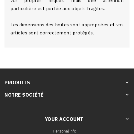
vos propres risques, mais une attention
particulière est portée aux objets fragiles.
Les dimensions des boîtes sont appropriées et vos
articles sont correctement protégés.
PRODUITS
keyboard_arrow_down
NOTRE SOCIÉTÉ
keyboard_arrow_down
YOUR ACCOUNT
keyboard_arrow_down
Personal info