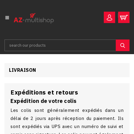
×
×
×
×
Add to wishlist
((modalTitle))
Create wishlist
Sign in
view_headline
((confirmMessage))
You need to be logged in to save products in your wishlist.
add_circle_outline
Créer une nouvelle liste
Wishlist name
((cancelText))
((modalDeleteText))
Cancel
Sign in
Cancel
Create wishlist
LIVRAISON
Expéditions et retours
Expédition de votre colis
Les colis sont généralement expédiés dans un
délai de 2 jours après réception du paiement. Ils
sont expédiés via UPS avec un numéro de suivi et