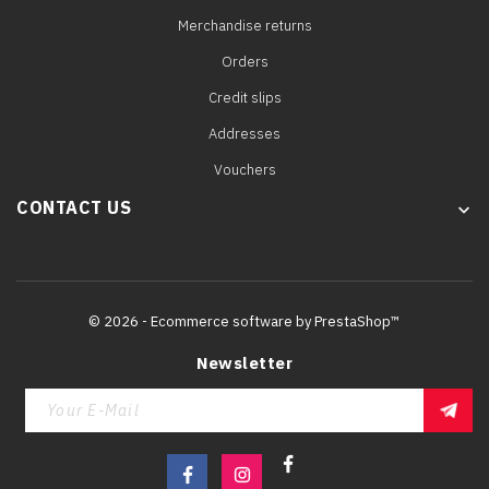
Merchandise returns
Orders
Credit slips
Addresses
Vouchers
CONTACT US
keyboard_arrow_down
© 2026 - Ecommerce software by PrestaShop™
Newsletter