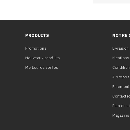
PRODUITS
NOTRE 
Promotions
Livraison
Nouveaux produits
Mentions 
Meilleures ventes
Conditions
A propos
Paiement
Contacte
Plan du si
Magasins