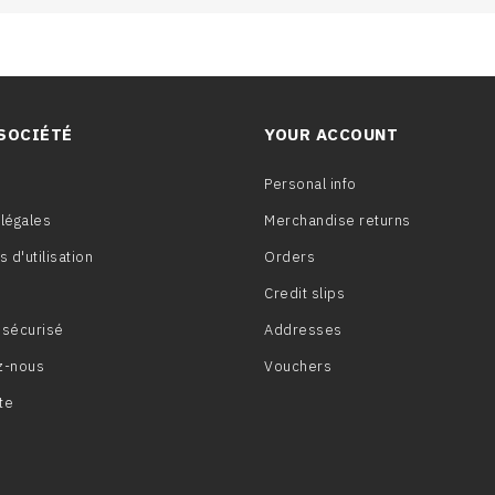
SOCIÉTÉ
YOUR ACCOUNT
Personal info
légales
Merchandise returns
 d'utilisation
Orders
Credit slips
 sécurisé
Addresses
z-nous
Vouchers
te