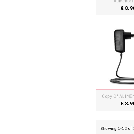
Alimentati
Price
€ 8.9
Copy Of ALIMEN
Price
€ 8.9
Showing 1-12 of 