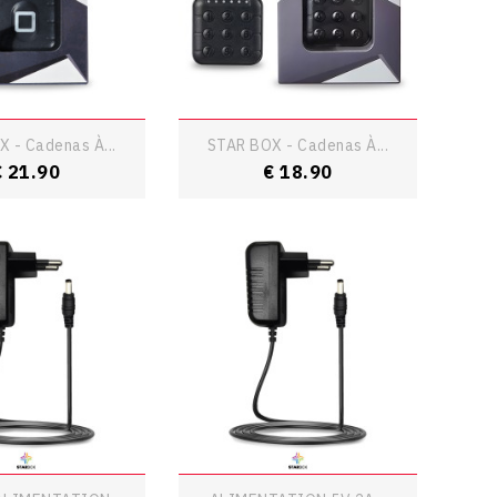
 - Cadenas À...
STAR BOX - Cadenas À...
rice
Price
€ 21.90
€ 18.90