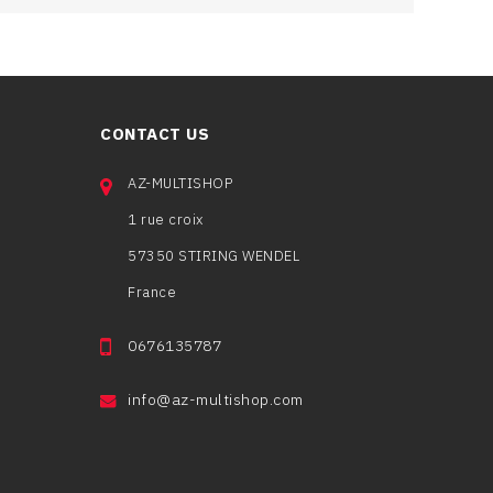
CONTACT US
AZ-MULTISHOP
1 rue croix
57350 STIRING WENDEL
France
0676135787
info@az-multishop.com